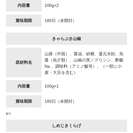
内容量
100g×2
賞味期限
180日（未開封）
きゃらぶき山椒
山蕗（中国）、醤油、砂糖、還元水飴、魚
醤（魚介類）、山椒の実／グリシン、酢酸
原材料名
Na 、調味料（アミノ酸等）、（一部に小
麦・大豆を含む）
内容量
100g×1
賞味期限
180日（未開封）
tr>
しめじきくらげ