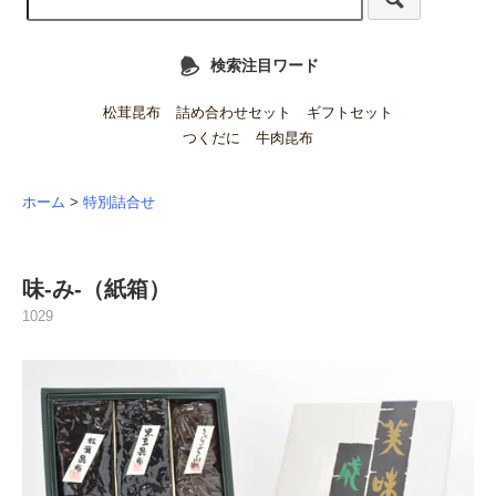
検索注目ワード
松茸昆布
詰め合わせセット
ギフトセット
つくだに
牛肉昆布
ホーム
>
特別詰合せ
味-み-（紙箱）
1029