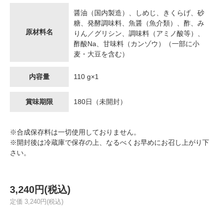
醤油（国内製造）、しめじ、きくらげ、砂
糖、発酵調味料、魚醤（魚介類）、酢、み
原材料名
りん／グリシン、調味料（アミノ酸等）、
酢酸Na、甘味料（カンゾウ）（一部に小
麦・大豆を含む）
内容量
110 g×1
賞味期限
180日（未開封）
※合成保存料は一切使用しておりません。
※開封後は冷蔵庫で保存の上、なるべくお早めにお召し上がり下
さい。
3,240円(税込)
定価 3,240円(税込)